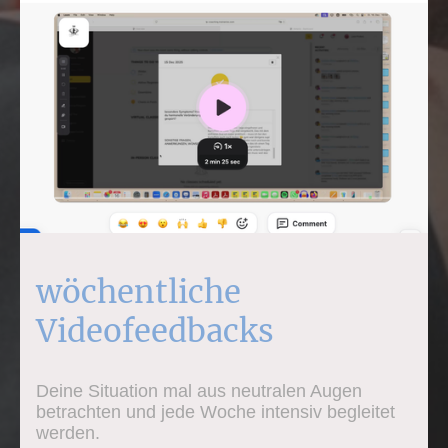
wöchentliche
Videofeedbacks
Deine Situation mal aus neutralen Augen
betrachten und jede Woche intensiv begleitet
werden.